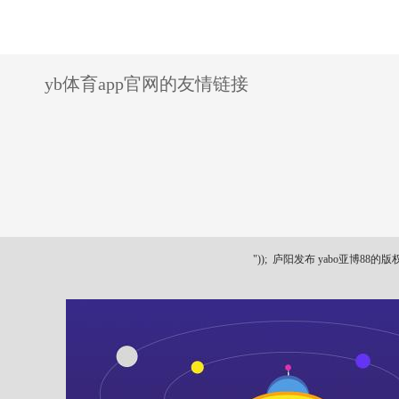
yb体育app官网的友情链接
"));
庐阳发布 yabo亚博88的版权所有 ya