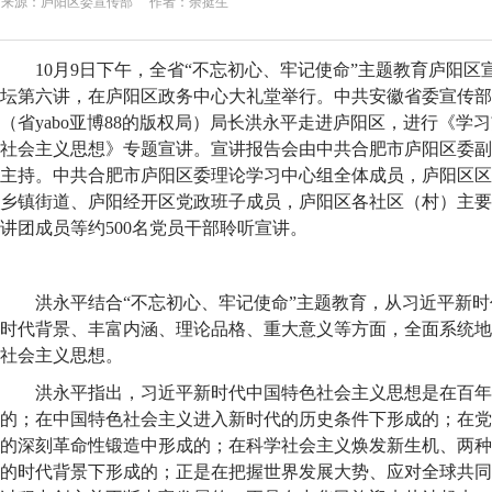
来源：庐阳区委宣传部 作者：余挺生
10月9日下午，全省“不忘初心、牢记使命”主题教育庐阳区宣
坛第六讲，在庐阳区政务中心大礼堂举行。中共安徽省委宣传部
（省yabo亚博88的版权局）局长洪永平走进庐阳区，进行《学
社会主义思想》专题宣讲。宣讲报告会由中共合肥市庐阳区委副
主持。中共合肥市庐阳区委理论学习中心组全体成员，庐阳区区
乡镇街道、庐阳经开区党政班子成员，庐阳区各社区（村）主要
讲团成员等约500名党员干部聆听宣讲。
洪永平结合“不忘初心、牢记使命”主题教育，从习近平新
时代背景、丰富内涵、理论品格、重大意义等方面，全面系统地
社会主义思想。
洪永平指出，习近平新时代中国特色社会主义思想是在百年
的；在中国特色社会主义进入新时代的历史条件下形成的；在党
的深刻革命性锻造中形成的；在科学社会主义焕发新生机、两种
的时代背景下形成的；正是在把握世界发展大势、应对全球共同