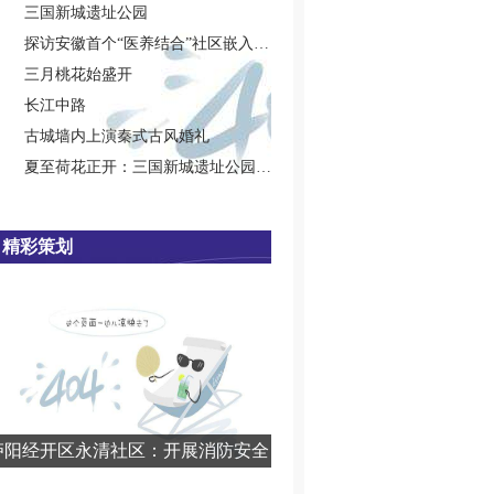
三国新城遗址公园
探访安徽首个“医养结合”社区嵌入式养老院
三月桃花始盛开
长江中路
古城墙内上演秦式古风婚礼
夏至荷花正开：三国新城遗址公园新荷盛放
精彩策划
庐阳经开区永清社区：开展消防安全
检查