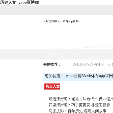
历史人文 -yabo亚博88
yabo亚博88-yb体育app官网
网站yabo亚博88首页
时政要闻
专题
特别推荐：
庐阳经开区永清社区：开展
您的位置：
yabo亚博88-yb体育app官网
历史人文
逍遥津街道：邂逅古法造纸术 做非遗
四里河街道：巧手剪窗花 非遗迎新春
马派皮影：百年历史 说唱人间故事