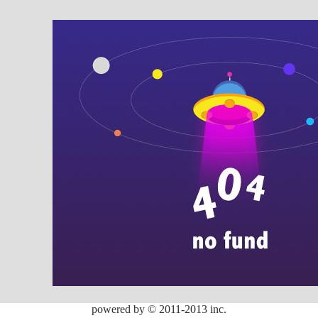
powered by © 2011-2013 inc.