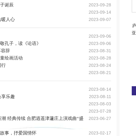
子诞辰
2023-09-28
2023-09-14
站暖人心
2023-09-07
庐
亚
2023-09-06
敬孔子，读《论语》
2023-09-06
不容辞
2023-08-31
童绘画活动
2023-08-28
同行
2023-08-24
2023-08-21
2023-08-14
换享乐趣
2023-08-11
2023-08-03
2023-07-28
潮 经典传续 合肥逍遥津蘧庄上演戏曲“盛
2023-06-27
故事，抒爱国情怀
2023-02-17