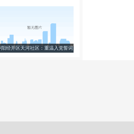
庐阳经开区天河社区：重温入党誓词