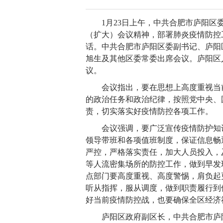
1月23日上午，中共合肥市庐阳
（扩大）会议精神，部署肺炎疫情防控
话。中共合肥市庐阳区委副书记、庐阳
旭生及其他区委常委出席会议。庐阳区
议。
会议指出，要在思想上高度重视当
的政治任务和政治纪律，按照党中央、
责，切实落实好疫情防控各项工作。
会议强调，要广泛宣传疫情防护知
领导带班和各项值班制度，保证信息畅
严控，严格落实责任，加大人员投入，
等人流密集场所的防控工作，做到早发
点部门要高度重视、高度警惕，肩负起
听从指挥，服从调度，做到职责履行到
好当前疫情防控战，也要确保全区经济
庐阳区政府副区长，中共合肥市庐