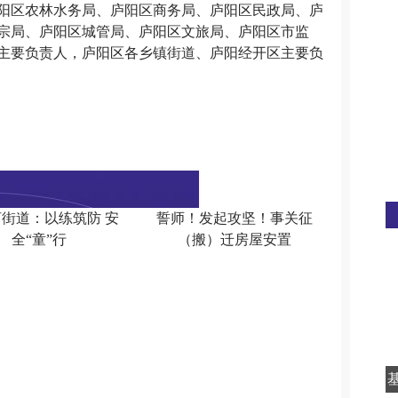
阳区农林水务局、庐阳区商务局、庐阳区民政局、庐
宗局、庐阳区城管局、庐阳区文旅局、庐阳区市监
主要负责人，庐阳区各乡镇街道、庐阳经开区主要负
街道：以练筑防 安
誓师！发起攻坚！事关征
全“童”行
（搬）迁房屋安置