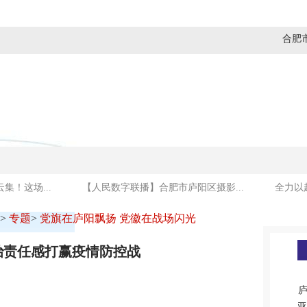
合肥
媒体看庐阳
商贸金融
建设发展
社会民生
集！这场...
【人民数字联播】合肥市庐阳区摄影...
全力以
>
专题
>
党旗在庐阳飘扬 党徽在战场闪光
治责任感打赢疫情防控战
庐
亚