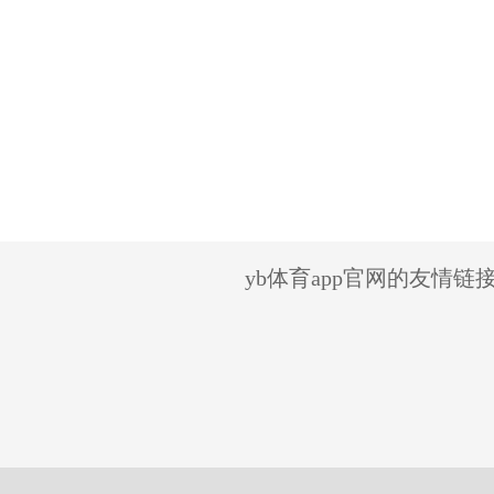
yb体育app官网的友情链