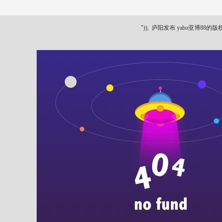
"));
庐阳发布 yabo亚博88的版权所有 ya