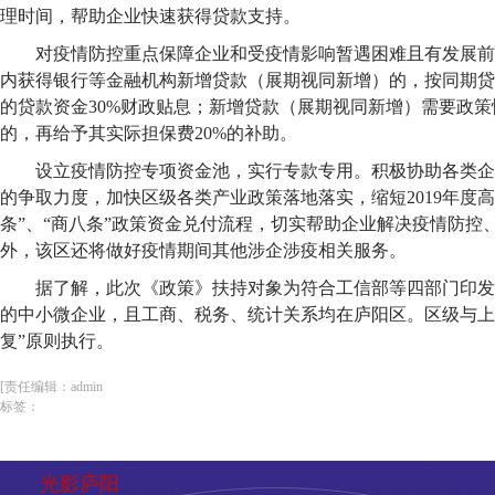
理时间，帮助企业快速获得贷款支持。
对疫情防控重点保障企业和受疫情影响暂遇困难且有发展前
内获得银行等金融机构新增贷款（展期视同新增）的，按同期贷
的贷款资金30%财政贴息；新增贷款（展期视同新增）需要政
的，再给予其实际担保费20%的补助。
设立疫情防控专项资金池，实行专款专用。积极协助各类企
的争取力度，加快区级各类产业政策落地落实，缩短2019年度
条”、“商八条”政策资金兑付流程，切实帮助企业解决疫情防控
外，该区还将做好疫情期间其他涉企涉疫相关服务。
据了解，此次《政策》扶持对象为符合工信部等四部门印发
的中小微企业，且工商、税务、统计关系均在庐阳区。区级与上
复”原则执行。
[责任编辑：admin
标签：
光影庐阳