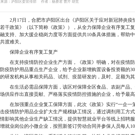
来源：庐阳区委宣传部 作者：杨赛君 曹芹 胡竞
2月17日，合肥市庐阳区出台《庐阳区关于应对新冠肺炎疫
若干政策》（以下简称《政策》），从全力保障企业有序复工复
融支持、加大援企稳岗力度等方面提供共10条具体措施，帮助
共渡难关。
保障企业有序复工复产
在支持疫情防控企业生产方面，《政策》明确，对在疫情防
防疫防护用品重点生产企业，给予企业新增购置设备投资额的3
的研发机构从事相关药品、试剂、疫苗研发的，及时、足额为其
在生活必需品保障方面，该区对保障全区食品、农副产品、
场供应作出直接贡献、严格落实疫情防控措施的企业，给予最高
在加强重点企业复工保障方面，此次《政策》实行“一企一
击疫情防护用品企业扩大生产规模缺工情况，通过调剂用工方式
情影响其他企业生产缺工情况，提供智慧就业平台等线上招聘服
增就业岗位的小微企业，按照新签订劳动合同并参保人员每人10