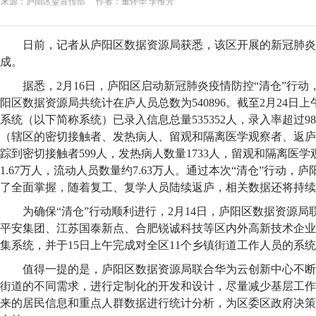
来源：庐阳区委宣传部 作者：董怀华 李惟芳
日前，记者从庐阳区数据资源局获悉，该区开展的新冠肺炎
成。
据悉，2月16日，庐阳区启动新冠肺炎疫情防控“清仓”行
阳区数据资源局共统计在庐人员总数为540896。截至2月24日
系统（以下简称系统）已录入信息总量535352人，录入率超过98
（辖区的密切接触者、发热病人、留观和隔离医学观察者、返庐
踪到密切接触者599人，发热病人数量1733人，留观和隔离医学
1.67万人，流动人员数量约7.63万人。通过本次“清仓”行动，
了全面掌握，随着复工、复学人员陆续返庐，相关数据还将持续
为确保“清仓”行动顺利进行，2月14日，庐阳区数据资源
平安集团、江苏国泰新点、合肥锐诚科技等区内外高新技术企业
集系统，并于15日上午完成对全区11个乡镇街道工作人员的系
值得一提的是，庐阳区数据资源局联合华为云创新中心不断
街道的不同需求，进行定制化的开发和设计，尽量减少基层工作
来的居民信息和重点人群数据进行统计分析，为区委区政府决策