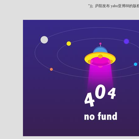
"));
庐阳发布 yabo亚博88的版权所有 ya