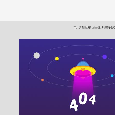
"));
庐阳发布 yabo亚博88的版权所有 ya