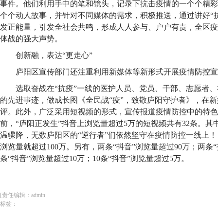
事件。他们利用手中的笔和镜头，记录下抗击疫情的一个个精彩
个个动人故事，并针对不同媒体的需求，积极推送，通过讲好“
发正能量，引发全社会共鸣，形成人人参与、户户有责，全区疫
体战的强大声势。
创新融，表达“更走心”
庐阳区宣传部门还注重利用新媒体等新形式开展疫情防控宣
选取奋战在“抗疫”一线的医护人员、党员、干部、志愿者
的先进事迹，做成长图《全民战“疫”，致敬庐阳守护者》，在
评。此外，广泛采用短视频的形式，宣传报道疫情防控中的特色
前，“庐阳正发生”抖音上浏览量超过5万的短视频共有32条。
温骤降，无数庐阳区的“逆行者”们依然坚守在疫情防控一线上
浏览量就超过100万。另有，两条“抖音”浏览量超过90万；两条“
条“抖音”浏览量超过10万；10条“抖音”浏览量超过5万。
[责任编辑：admin
标签：