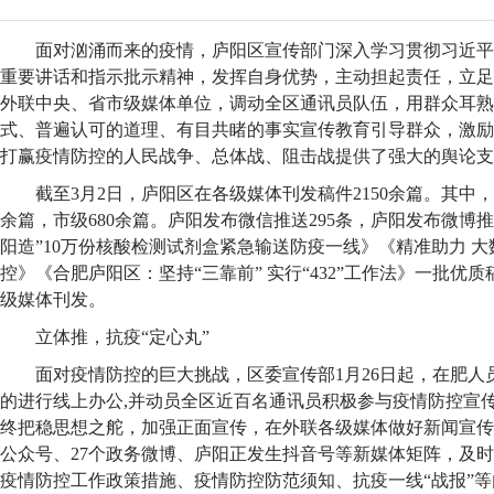
面对汹涌而来的疫情，庐阳区宣传部门深入学习贯彻习近平
重要讲话和指示批示精神，发挥自身优势，主动担起责任，立足
外联中央、省市级媒体单位，调动全区通讯员队伍，用群众耳熟
式、普遍认可的道理、有目共睹的事实宣传教育引导群众，激励
打赢疫情防控的人民战争、总体战、阻击战提供了强大的舆论支
截至3月2日，庐阳区在各级媒体刊发稿件2150余篇。其中，中
余篇，市级680余篇。庐阳发布微信推送295条，庐阳发布微博推送
阳造”10万份核酸检测试剂盒紧急输送防疫一线》《精准助力 
控》《合肥庐阳区：坚持“三靠前” 实行“432”工作法》一批优
级媒体刊发。
立体推，抗疫“定心丸”
面对疫情防控的巨大挑战，区委宣传部1月26日起，在肥人
的进行线上办公,并动员全区近百名通讯员积极参与疫情防控宣
终把稳思想之舵，加强正面宣传，在外联各级媒体做好新闻宣传
公众号、27个政务微博、庐阳正发生抖音号等新媒体矩阵，及
疫情防控工作政策措施、疫情防控防范须知、抗疫一线“战报”