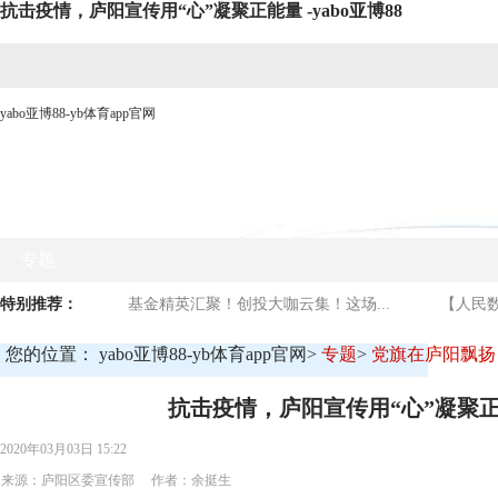
抗击疫情，庐阳宣传用“心”凝聚正能量 -yabo亚博88
yabo亚博88-yb体育app官网
网站yabo亚博88首页
时政要闻
媒体看庐阳
商贸
专题
特别推荐：
基金精英汇聚！创投大咖云集！这场...
【人民数
您的位置：
yabo亚博88-yb体育app官网
>
专题
>
党旗在庐阳飘扬
抗击疫情，庐阳宣传用“心”凝聚
2020年03月03日 15:22
来源：庐阳区委宣传部 作者：余挺生