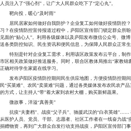
人员注入了“强心剂”，让广大人民群众吃下了“定心丸”。
靶向投，暖心“及时雨”
居民居家如何做好自我防护？企业复工如何做好疫情防控？
习？在疫情防控宣传报道过程中，庐阳区宣传部门锁定群众所盼
见面的“贴心人”。利用各级媒体以及庐阳发布微信公众号、微
送各类防控知识、民生资讯和便民信息，为保障人民群众正常生
特别是针对企业复工需求，利用该区政策发布云平台，制作
市区相关政策做好推送服务。同时，联合区教体局推出“家教锦
正确对待学生家庭在线学习。
发布庐阳区疫情防控期间民生供应地图，方便疫情防控期间
民“买菜难”、农民“卖菜难”问题，通过各类媒体发布农民农产
的方式，让主持人“带”着大家到农村大棚，购买新鲜蔬果。
微故事，洋溢“真善美”
抗疫“夫妻档”、战疫“父子兵”、驰援武汉的“白衣英雄”…
从医护人员、党员、干部、志愿者、社区工作者在一线奋力战“
捐赠物资，再到广大群众自发行动支持战疫，庐阳区宣传部门事