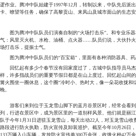
逻作业。腾冲中队始建于1997年12月，转制以来，中队先后派出
卡、暸望等任务，确保了高黎贡山、来凤山及城市面山的生态安
图为腾冲中队队员们演奏自制的“火场打击乐”。和专业乐
气：风里灭火机、水枪、油桶、点火器……队员们说，大伙扑火
场打击乐，提振士气。
图为腾冲中队队员们的“百宝箱”，里面有各种消防器具、
回忆起有多少个春节没有回家度过了，古城中队指导员马杰
样，许多指战员们的重要节假日都是在山上度过。回忆起山间的
篝火围坐一圈休息，这个圈“冷时小、热时大，像一朵花收拢和
晚。
游客们来到位于玉龙雪山脚下的蓝月谷景区时，经常会看到
列，行进在景区中，成为景区里的一道别样风景。他们就是丽江
队于今年1月31日进驻玉龙雪山，每天出动22人，对玉龙雪山
路段进行防火执勤，防火宣传及卸装巡护。截至今年10月26日，
133万辆入山车辆，发放防火宣传单300万余张，收缴火种42万余