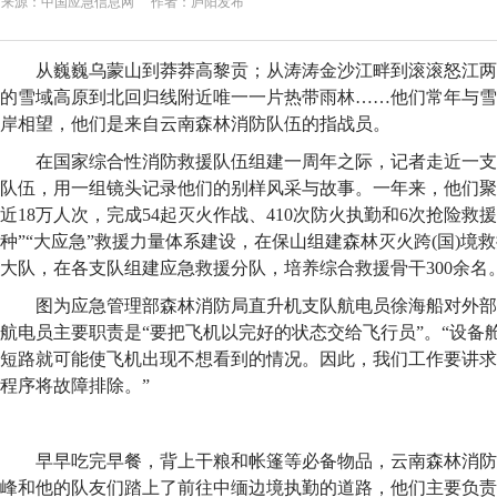
来源：中国应急信息网 作者：庐阳发布
从巍巍乌蒙山到莽莽高黎贡；从涛涛金沙江畔到滚滚怒江两岸
的雪域高原到北回归线附近唯一一片热带雨林……他们常年与雪
岸相望，他们是来自云南森林消防队伍的指战员。
在国家综合性消防救援队伍组建一周年之际，记者走近一支
队伍，用一组镜头记录他们的别样风采与故事。一年来，他们聚
近18万人次，完成54起灭火作战、410次防火执勤和6次抢险救
种”“大应急”救援力量体系建设，在保山组建森林灭火跨(国)境
大队，在各支队组建应急救援分队，培养综合救援骨干300余名
图为应急管理部森林消防局直升机支队航电员徐海船对外部
航电员主要职责是“要把飞机以完好的状态交给飞行员”。“设备
短路就可能使飞机出现不想看到的情况。因此，我们工作要讲求
程序将故障排除。”
早早吃完早餐，背上干粮和帐篷等必备物品，云南森林消防
峰和他的队友们踏上了前往中缅边境执勤的道路，他们主要负责