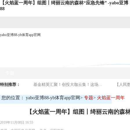
【火焰蓝一周年】组图丨绮丽云南的森林“应急先锋” -yabo亚博
88
yabo亚博88-yb体育app官网
网站yabo亚博88首页
时政要闻
媒体看庐阳
商贸
专题
特别推荐：
基金精英汇聚！创投大咖云集！这场...
【人民数
您的位置：
yabo亚博88-yb体育app官网
>
专题
>
火焰蓝一周年
【火焰蓝一周年】组图丨绮丽云南的森林
2019年11月08日 16:55