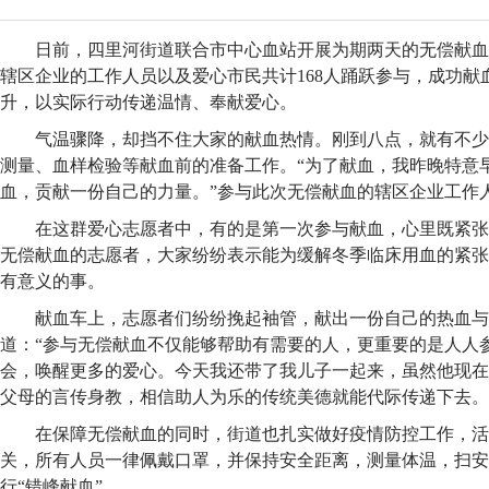
日前，四里河街道联合市中心血站开展为期两天的无偿献血
辖区企业的工作人员以及爱心市民共计168人踊跃参与，成功献血1
升，以实际行动传递温情、奉献爱心。
气温骤降，却挡不住大家的献血热情。刚到八点，就有不少
测量、血样检验等献血前的准备工作。“为了献血，我昨晚特意
血，贡献一份自己的力量。”参与此次无偿献血的辖区企业工作
在这群爱心志愿者中，有的是第一次参与献血，心里既紧张
无偿献血的志愿者，大家纷纷表示能为缓解冬季临床用血的紧张
有意义的事。
献血车上，志愿者们纷纷挽起袖管，献出一份自己的热血与
道：“参与无偿献血不仅能够帮助有需要的人，更重要的是人人
会，唤醒更多的爱心。今天我还带了我儿子一起来，虽然他现在
父母的言传身教，相信助人为乐的传统美德就能代际传递下去。
在保障无偿献血的同时，街道也扎实做好疫情防控工作，活
关，所有人员一律佩戴口罩，并保持安全距离，测量体温，扫安
行“错峰献血”。