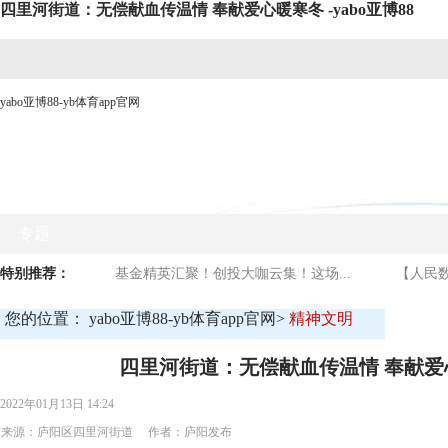
四里河街道：无偿献血传温情 奉献爱心暖寒冬 -yabo亚博88
yabo亚博88-yb体育app官网
网站yabo亚博88首页
时政要闻
媒体看庐阳
商贸
专题
特别推荐：
基金精英汇聚！创投大咖云集！这场...
【人民数
您的位置：
yabo亚博88-yb体育app官网
>
精神文明
四里河街道：无偿献血传温情 奉献爱
2022年01月13日 14:24
来源：庐阳区四里河街道 作者：庐阳发布