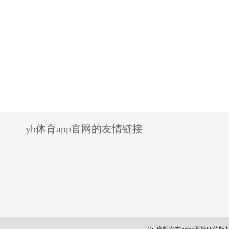
yb体育app官网的友情链接