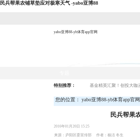
民兵帮果农铺草垫应对极寒天气 -yabo亚博88
yabo亚博88-yb体育app官网
网站yabo亚博88首页
时政要闻
专题
特别推荐：
基金精英汇聚！创投大咖云
您的位置：
yabo亚博88-yb体育app官网
民兵帮果
2016年01月20日 15:25
来源：庐阳区委宣传部 作者：杨洁 冬生