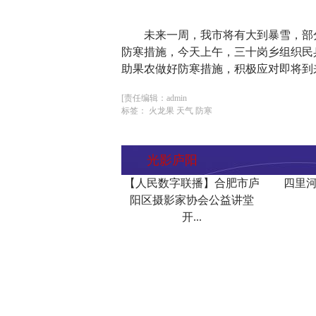
未来一周，我市将有大到暴雪，部
防寒措施，今天上午，三十岗乡组织民
助果农做好防寒措施，积极应对即将到
[责任编辑：admin
标签： 火龙果 天气 防寒
光影庐阳
【人民数字联播】合肥市庐
四里河
阳区摄影家协会公益讲堂
开...