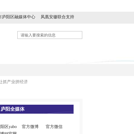
市庐阳区融媒体中心
凤凰安徽联合支持
历史人文
精神文明
生态休闲
赴抓产业拼经济
庐阳全媒体
阳区yabo
官方微博
官方微信
博88官网