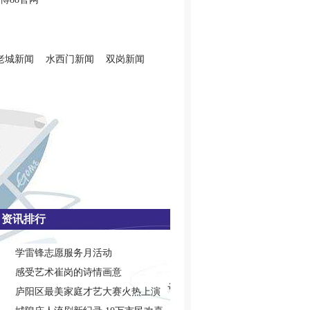
老城新闻
水西门新闻
双岗新闻
资讯排行
学雷锋志愿服务月活动
感受艺术崔岗的诗情画意
庐阳区最美家庭才艺大赛火热上演