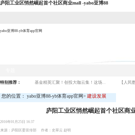
庐阳工业区悄然崛起首个社区商业mall -yabo亚博88
yabo亚博88-yb体育app官网
网站yabo亚博88首页
时政要闻
媒体看庐阳
商贸
专题
特别推荐：
基金精英汇聚！创投大咖云集！这场...
【人民数
您的位置：
yabo亚博88-yb体育app官网
>
建设发展
庐阳工业区悄然崛起首个社区商业m
2016年01月25日 16:37
来源：庐阳区委宣传部 作者：史翠云 赵明