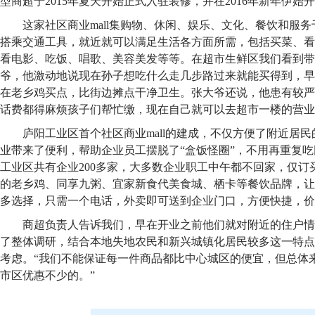
型商超于2015年夏天开始正式入驻装修，并在2016年新年伊始
这家社区商业mall集购物、休闲、娱乐、文化、餐饮和服
搭乘交通工具，就近就可以满足生活各方面所需，包括买菜、看
看电影、吃饭、唱歌、美容美发等等。在超市生鲜区我们看到带
爷，他激动地说现在孙子想吃什么走几步路过来就能买得到，早
在老乡鸡买点，比街边摊点干净卫生。张大爷还说，他患有较严
话费都得麻烦孩子们帮忙缴，现在自己就可以去超市一楼的营业
庐阳工业区首个社区商业mall的建成，不仅方便了附近居
业带来了便利，帮助企业员工摆脱了“盒饭怪圈”，不用再重复
工业区共有企业200多家，大多数企业职工中午都不回家，仅订
的老乡鸡、同享九粥、宜家新食代美食城、栖卡等餐饮品牌，让
多选择，只需一个电话，外卖即可送到企业门口，方便快捷，价
商超负责人告诉我们，早在开业之前他们就对附近的住户情
了整体调研，结合本地失地农民和新兴城镇化居民较多这一特点
考虑。“我们不能保证每一件商品都比中心城区的便宜，但总体
市区优惠不少的。”