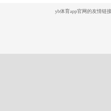
yb体育app官网的友情链