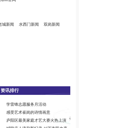
老城新闻
水西门新闻
双岗新闻
资讯排行
学雷锋志愿服务月活动
感受艺术崔岗的诗情画意
庐阳区最美家庭才艺大赛火热上演