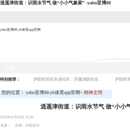
逍遥津街道：识雨水节气 做“小小气象家” -yabo亚博88
yabo亚博88-yb体育app官网
网站yabo亚博88首页
时政要闻
媒体看庐阳
商贸
专题
特别推荐：
庐阳经开区永清社区：开展消防安全...
庐阳经
您的位置：
yabo亚博88-yb体育app官网
>
精神文明
逍遥津街道：识雨水节气 做“小小
2024年02月20日 10:29
来源： 作者：庐阳发布