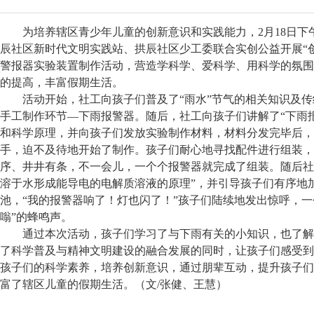
为培养辖区青少年儿童的创新意识和实践能力，2月18日下
辰社区新时代文明实践站、拱辰社区少工委联合实创公益开展“
警报器实验装置制作活动，营造学科学、爱科学、用科学的氛围
的提高，丰富假期生活。
活动开始，社工向孩子们普及了“雨水”节气的相关知识及
手工制作环节—下雨报警器。随后，社工向孩子们讲解了“下雨
和科学原理，并向孩子们发放实验制作材料，材料分发完毕后，
手，迫不及待地开始了制作。孩子们耐心地寻找配件进行组装，
序、井井有条，不一会儿，一个个报警器就完成了组装。随后社
溶于水形成能导电的电解质溶液的原理”，并引导孩子们有序地
池，“我的报警器响了！灯也闪了！”孩子们陆续地发出惊呼，一
嗡”的蜂鸣声。
通过本次活动，孩子们学习了与下雨有关的小知识，也了解
了科学普及与精神文明建设的融合发展的同时，让孩子们感受到
孩子们的科学素养，培养创新意识，通过朋辈互动，提升孩子们
富了辖区儿童的假期生活。（文/张健、王慧）