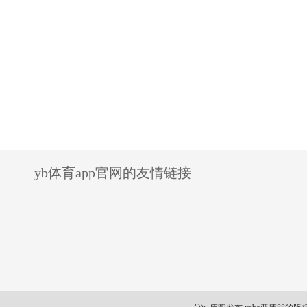
yb体育app官网的友情链接