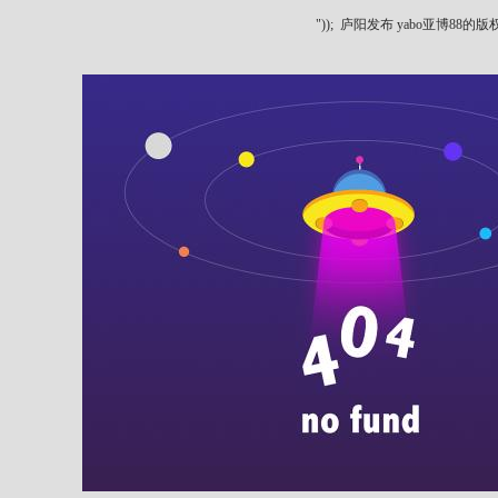
"));
庐阳发布 yabo亚博88的版权所有 ya