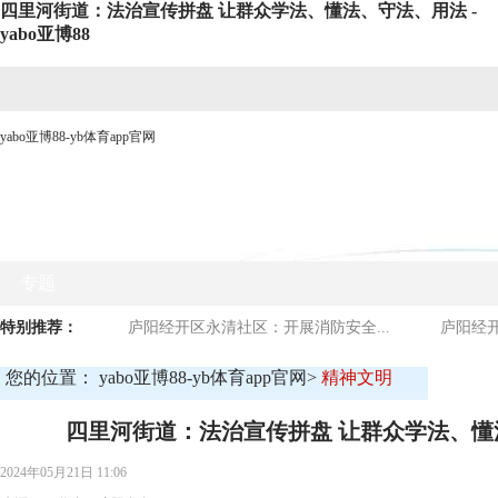
四里河街道：法治宣传拼盘 让群众学法、懂法、守法、用法 -
yabo亚博88
yabo亚博88-yb体育app官网
网站yabo亚博88首页
时政要闻
媒体看庐阳
商贸
专题
特别推荐：
庐阳经开区永清社区：开展消防安全...
庐阳经
您的位置：
yabo亚博88-yb体育app官网
>
精神文明
四里河街道：法治宣传拼盘 让群众学法、懂
2024年05月21日 11:06