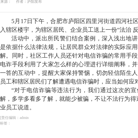
来源： 作者：庐阳发布
5月17日下午，合肥市庐阳区四里河街道四河社
入辖区楼宇，为辖区居民、企业员工送上一份“法治 反
活动中，派出所民警们结合案例，深入浅出地讲
是依据什么法律法规，让居民群众对法律的实际应用
解。同时，社区工作人员还针对电信诈骗的常用手段
电诈手段利用了大家怎么样的心理进行详细阐释，并
一答的互动中，提醒大家保持警惕，切勿轻信陌生人
员工和辖区居民们了解遭遇电信诈骗时，应当如何应
“对于电信诈骗等违法行为，我们通过这次的宣
解，多学多看多了解，就能少被骗，不让不法行为得
业员工说道。
[责任编辑：admin
标签：