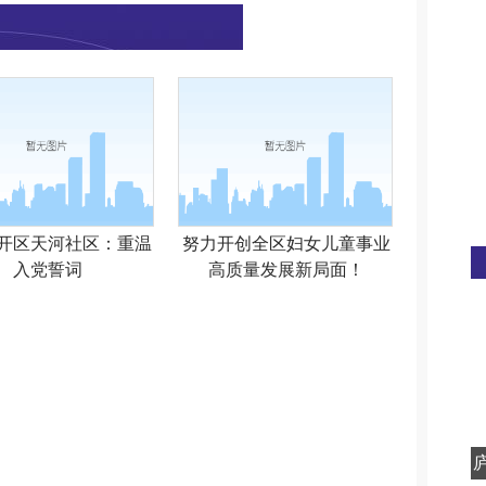
开区天河社区：重温
努力开创全区妇女儿童事业
入党誓词
高质量发展新局面！