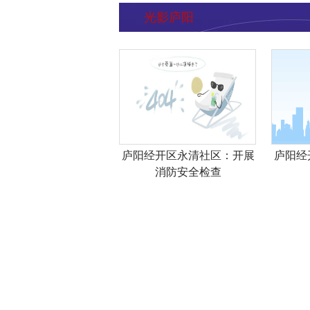
光影庐阳
庐阳经开区永清社区：开展
庐阳经
消防安全检查