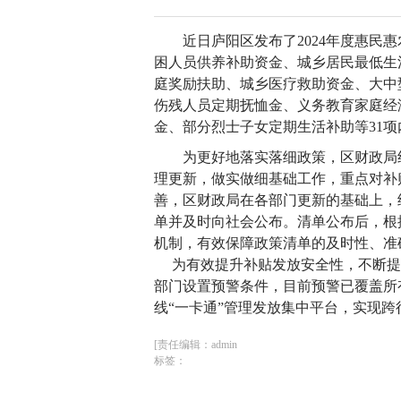
近日庐阳区发布了2024年度惠民
困人员供养补助资金、城乡居民最低生
庭奖励扶助、城乡医疗救助资金、大中
伤残人员定期抚恤金、义务教育家庭经
金、部分烈士子女定期生活补助等31项
为更好地落实落细政策，区财政局
理更新，做实做细基础工作，重点对补
善，区财政局在各部门更新的基础上，经
单并及时向社会公布。清单公布后，根
机制，有效保障政策清单的及时性、准
为有效提升补贴发放安全性，不断提
部门设置预警条件，目前预警已覆盖所
线“一卡通”管理发放集中平台，实现
[责任编辑：admin
标签：