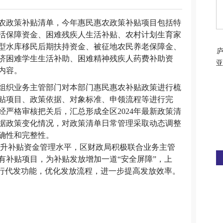
惠农政策补贴清单，今年惠民惠农政策补贴项目包括特
活保障资金、困难残疾人生活补贴、农村计划生育家
型水库移民后期扶持资金、被征地农民养老保障金、
庐
济困难学生生活补助、困难精神残疾人药费补助资
亚
内容。
组织业务主管部门对本部门惠民惠农补贴政策进行梳
贴项目、政策依据、对象标准、申领流程等进行完
严格审核把关后，汇总形成全区2024年最新政策清
据政策变化情况，对政策清单日常管理采取动态调整
确性和完整性。
升补贴资金管理水平，区财政局积极联合业务主管
有补贴项目，为补贴发放增加一道“安全屏障”，上
跨行代发功能，优化发放流程，进一步提高发放效率。