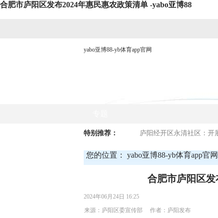
合肥市庐阳区发布2024年惠民惠农政策清单 -yabo亚博88
yabo亚博88-yb体育app官网
网站yabo亚博88首页
时政要闻
专题
特别推荐：
庐阳经开区永清社区：开展
您的位置：
yabo亚博88-yb体育app官网
合肥市庐阳区发布
2024年06月24日 16:25
来源：庐阳区委宣传部 作者：庐阳发布