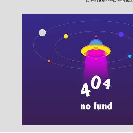
"));
庐阳发布 yabo亚博88的版权所有 ya