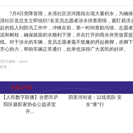
7月8日突降冒雨，永清社区洪河路段出现大量积水，为确保
清社区党总支立即组织7名党员志愿者涉水排查雨情，紧盯易涝
赴的投入到防汛工作中，冲锋在前，第一时间查勘汛情。志愿者
泥和树枝，确保路面积水顺利下泄，并在打开的雨水井旁放置提
线。对于涉水的车辆，党员志愿者毫不犹豫的捋起裤脚，赤脚下
齐心协力，帮助车辆正常通行，此举也深得广大居民的好评。
[责任编辑：admin
标签：
光影庐阳
【人民数字联播】合肥市庐
四里河街道：以练筑防 安
阳区摄影家协会公益讲堂
全“童”行
开...