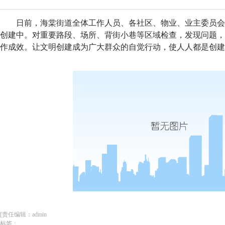
日前，海棠街道全体工作人员、各社区、物业、业主委员会
创建中。对重要路段、场所、背街小巷等区域检查，发现问题，
作成效。让文明创建成为广大群众的自觉行动，使人人都是创建
[责任编辑：admin
标签：