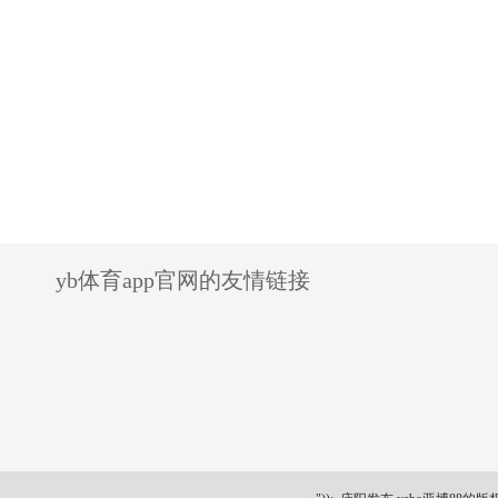
yb体育app官网的友情链接