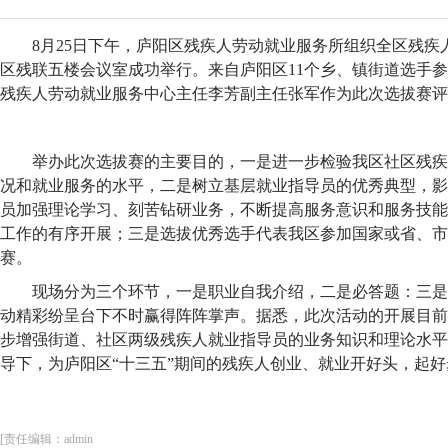
8月25日下午，庐阳区残疾人劳动就业服务所组织全区残疾
区残联五楼会议室成功举行。来自庐阳区11个乡、镇街道选手
残疾人劳动就业服务中心主任李芳副主任张军作为此次选拔赛评
举办此次选拔赛的主要目的，一是进一步检验我区社区残疾
况和就业服务的水平，二是树立基层就业指导员的优秀典型，影
员加强理论学习、刻苦钻研业务，不断提高服务意识和服务技能
工作的有序开展；三是选拔优秀选手代表我区参加国家或省、市
赛。
现场分为三个环节，一是职业自我介绍，二是必答题：三是
动精彩纷呈台下不时赢得阵阵掌声。据悉，此次活动的开展目前
步增强街道、社区两级残疾人就业指导员的业务知识和理论水平
导下，为庐阳区“十三五”期间的残疾人创业、就业开好头，起好
[责任编辑：admin