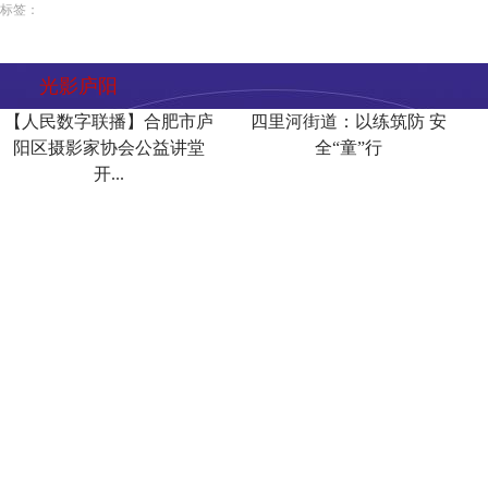
标签：
光影庐阳
【人民数字联播】合肥市庐
四里河街道：以练筑防 安
阳区摄影家协会公益讲堂
全“童”行
开...