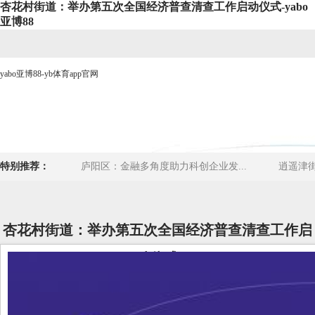
杏花村街道：举办第五次全国经济普查清查工作启动仪式-yabo
亚博88
yabo亚博88-yb体育app官网
网站yabo亚博88首页
时政要闻
媒体看庐阳
商贸
特别推荐：
庐阳区：金融多角度助力科创企业发...
逍遥津街
杏花村街道：举办第五次全国经济普查清查工作启
动仪式