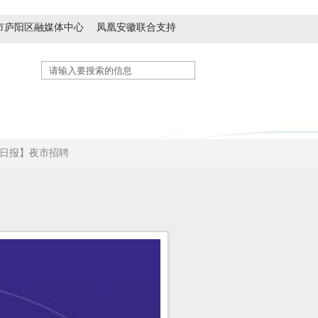
市庐阳区融媒体中心
凤凰安徽联合支持
历史人文
精神文明
生态休闲
日报】夜市招聘