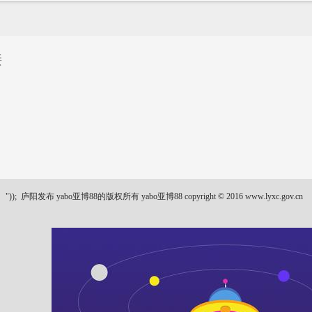
接
"));
庐阳发布 yabo亚博88的版权所有 yabo亚博88 copyright © 2016 www.lyxc.gov.cn