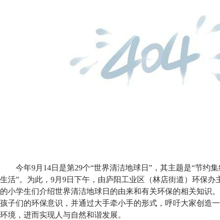
今年9月14日是第29个“世界清洁地球日”，其主题是“节
生活”。为此，9月9日下午，由庐阳工业区（林店街道）环保办
的小学生们介绍世界清洁地球日的由来和有关环保的相关知识。
孩子们的环保意识，并通过大手牵小手的形式，呼吁大家创造一
环境，进而实现人与自然和谐发展。