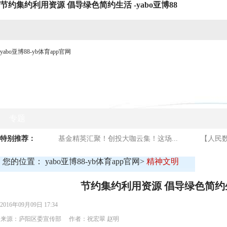
节约集约利用资源 倡导绿色简约生活 -yabo亚博88
yabo亚博88-yb体育app官网
网站yabo亚博88首页
时政要闻
媒体看庐阳
商贸
专题
特别推荐：
基金精英汇聚！创投大咖云集！这场...
【人民数
您的位置：
yabo亚博88-yb体育app官网
>
精神文明
节约集约利用资源 倡导绿色简约
2016年09月09日 17:34
来源：庐阳区委宣传部 作者：祝宏翠 赵明