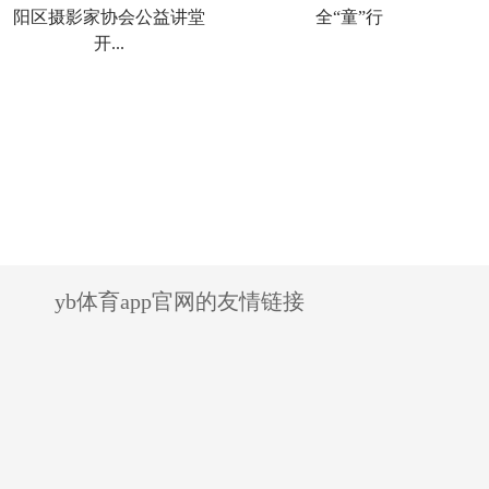
阳区摄影家协会公益讲堂
全“童”行
开...
yb体育app官网的友情链接