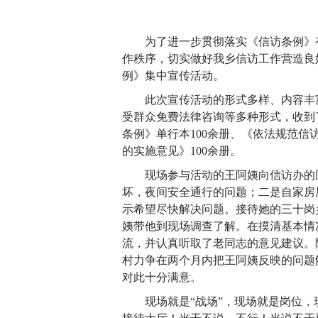
为了进一步贯彻落实《信访条例》
作秩序，切实做好我乡信访工作营造良
例》集中宣传活动。
此次宣传活动的形式多样、内容丰
受群众免费法律咨询等多种形式，收到
条例》单行本100余册、《依法规范信
的实施意见》100余册。
现场参与活动的王阿姨向信访办的
坏，夜间安全通行的问题；二是自家房
示希望尽快解决问题。接待她的三十岗
姨带他到现场调查了解。在摸清基本情
流，并认真听取了老同志的意见建议。
村力争在两个月内把王阿姨反映的问题
对此十分满意。
现场就是“战场”，现场就是岗位