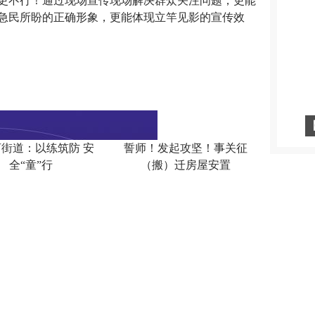
更不行！通过现场宣传现场解决群众关注问题，更能
急民所盼的正确形象，更能体现立竿见影的宣传效
街道：以练筑防 安
誓师！发起攻坚！事关征
全“童”行
（搬）迁房屋安置