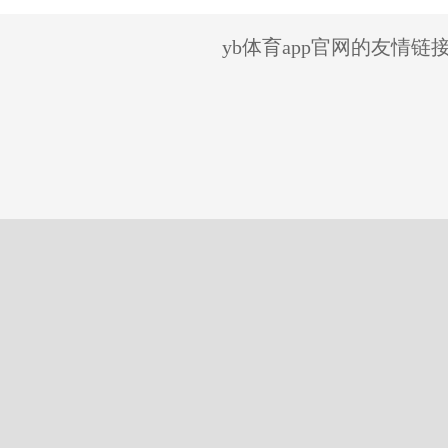
yb体育app官网的友情链