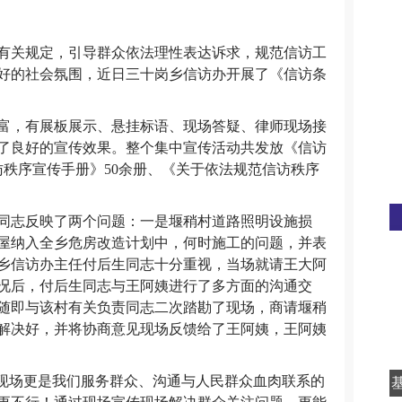
有关规定，引导群众依法理性表达诉求，规范信访工
好的社会氛围，近日三十岗乡信访办开展了《信访条
富，有展板展示、悬挂标语、现场答疑、律师现场接
了良好的宣传效果。整个集中宣传活动共发放《信访
访秩序宣传手册》50余册、《关于依法规范信访秩序
同志反映了两个问题：一是堰稍村道路照明设施损
屋纳入全乡危房改造计划中，何时施工的问题，并表
乡信访办主任付后生同志十分重视，当场就请王大阿
况后，付后生同志与王阿姨进行了多方面的沟通交
随即与该村有关负责同志二次踏勘了现场，商请堰稍
解决好，并将协商意见现场反馈给了王阿姨，王阿姨
，现场更是我们服务群众、沟通与人民群众血肉联系的