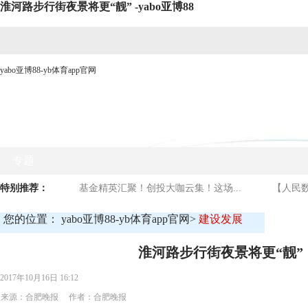
淮河路步行街夜景将更“靓” -yabo亚博88
yabo亚博88-yb体育app官网
网站yabo亚博88首页
时政要闻
媒体看庐阳
商贸
专题
特别推荐：
基金精英汇聚！创投大咖云集！这场...
【人民数
您的位置：
yabo亚博88-yb体育app官网
>
建设发展
淮河路步行街夜景将更“靓”
2017年10月16日 16:12
来源：合肥晚报 作者：合肥晚报