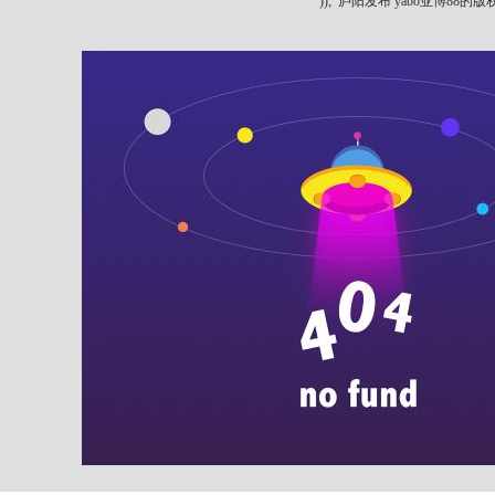
"));
庐阳发布 yabo亚博88的版权所有 ya