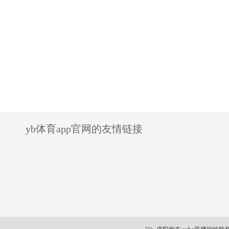
yb体育app官网的友情链接