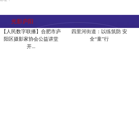
光影庐阳
【人民数字联播】合肥市庐
四里河街道：以练筑防 安
阳区摄影家协会公益讲堂
全“童”行
开...