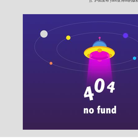
"));
庐阳发布 yabo亚博88的版权所有 ya