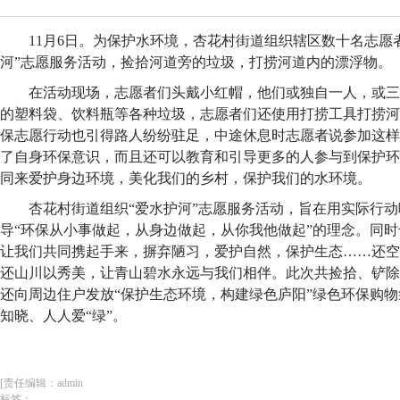
11月6日。为保护水环境，杏花村街道组织辖区数十名志愿
河”志愿服务活动，捡拾河道旁的垃圾，打捞河道内的漂浮物。
在活动现场，志愿者们头戴小红帽，他们或独自一人，或三
的塑料袋、饮料瓶等各种垃圾，志愿者们还使用打捞工具打捞河
保志愿行动也引得路人纷纷驻足，中途休息时志愿者说参加这样
了自身环保意识，而且还可以教育和引导更多的人参与到保护环
同来爱护身边环境，美化我们的乡村，保护我们的水环境。
杏花村街道组织“爱水护河”志愿服务活动，旨在用实际行
导“环保从小事做起，从身边做起，从你我他做起”的理念。同
让我们共同携起手来，摒弃陋习，爱护自然，保护生态……还空
还山川以秀美，让青山碧水永远与我们相伴。此次共捡拾、铲除
还向周边住户发放“保护生态环境，构建绿色庐阳”绿色环保购物
知晓、人人爱“绿”。
[责任编辑：admin
标签：