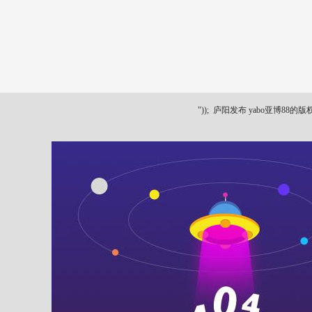
"));
庐阳发布 yabo亚博88的版权所有 ya