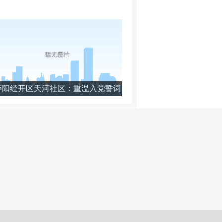
检查
庐阳经开区天河社区：重温入党誓词