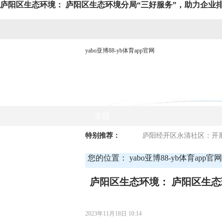
庐阳区生态环境： 庐阳区生态环境分局“三好服务”，助力企业排污许
yabo亚博88-yb体育app官网
网站yabo亚博88首页
时政要闻
专题
特别推荐：
庐阳经开区永清社区：开展
您的位置：
yabo亚博88-yb体育app官网
庐阳区生态环境： 庐阳区生态
2023年11月18日 10:14