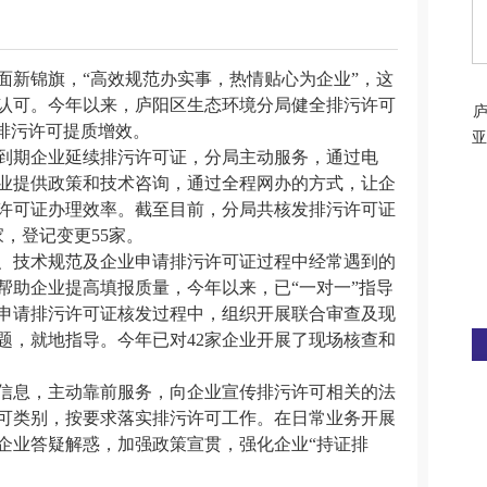
面新锦旗，“高效规范办实事，热情贴心为企业”，这
认可。今年以来，庐阳区生态环境分局健全排污许可
庐
排污许可提质增效。
亚
3年到期企业延续排污许可证，分局主动服务，通过电
业提供政策和技术咨询，通过全程网办的方式，让企
许可证办理效率。截至目前，分局共核发排污许可证
家，登记变更55家。
、技术规范及企业申请排污许可证过程中经常遇到的
帮助企业提高填报质量，今年以来，已“一对一”指导
新申请排污许可证核发过程中，组织开展联合审查及现
题，就地指导。今年已对42家企业开展了现场核查和
信息，主动靠前服务，向企业宣传排污许可相关的法
可类别，按要求落实排污许可工作。在日常业务开展
企业答疑解惑，加强政策宣贯，强化企业“持证排