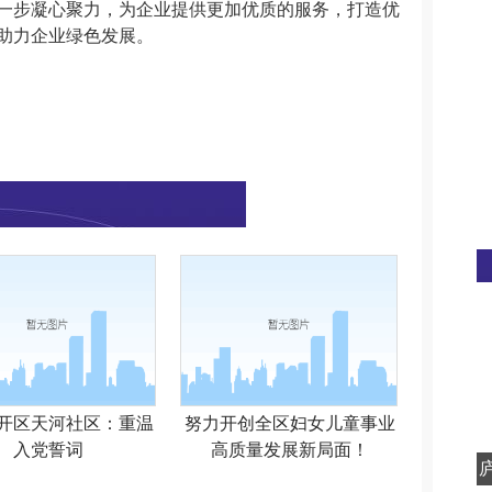
一步凝心聚力，为企业提供更加优质的服务，打造优
助力企业绿色发展。
开区天河社区：重温
努力开创全区妇女儿童事业
入党誓词
高质量发展新局面！