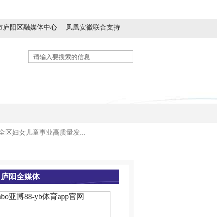
市庐阳区融媒体中心
凤凰安徽联合支持
历史人文
精神文明
生态休闲
全区妇女儿童事业高质量发...
庐阳全媒体
abo亚博88-yb体育app官网