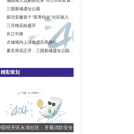
城隍庙人流刷新纪录 10万市民欢喜闹元宵
三国新城遗址公园
探访安徽首个“医养结合”社区嵌入式养老院
三月桃花始盛开
长江中路
古城墙内上演秦式古风婚礼
夏至荷花正开：三国新城遗址公园新荷盛放
精彩策划
庐阳经开区永清社区：开展消防安全