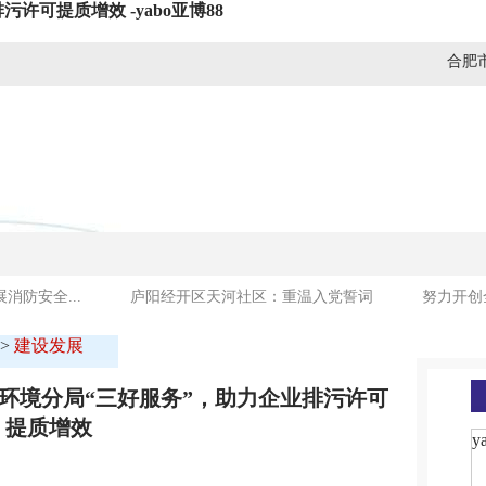
可提质增效 -yabo亚博88
合肥
媒体看庐阳
商贸金融
建设发展
社会民生
消防安全...
庐阳经开区天河社区：重温入党誓词
努力开创
>
建设发展
环境分局“三好服务”，助力企业排污许可
提质增效
y