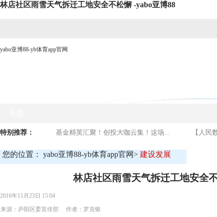
林店社区雨雪天气拆迁工地安全不松懈 -yabo亚博88
yabo亚博88-yb体育app官网
网站yabo亚博88首页
时政要闻
媒体看庐阳
商贸
专题
特别推荐：
基金精英汇聚！创投大咖云集！这场...
【人民数
您的位置：
yabo亚博88-yb体育app官网
>
建设发展
林店社区雨雪天气拆迁工地安全
2016年11月23日 15:04
来源：庐阳区委宣传部 作者：罗克银