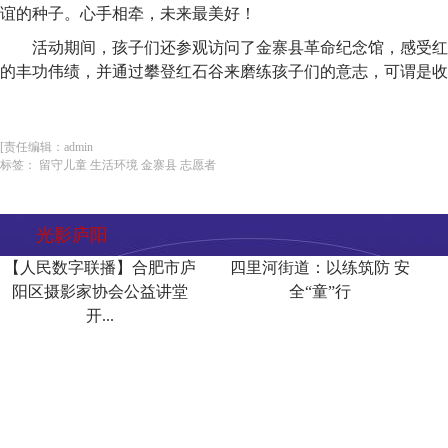
谊的种子。心手相牵，未来最美好！
活动期间，孩子们还参观访问了金寨县革命纪念馆，感受红
的丰功伟绩，并通过攀登红石谷来磨练孩子们的意志，可谓是收
[责任编辑：admin
标签： 留守儿童 生活环境 金寨县 志愿者
光影庐阳
【人民数字联播】合肥市庐
四里河街道：以练筑防 安
阳区摄影家协会公益讲堂
全“童”行
开...