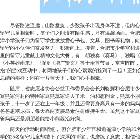
尽管路途遥远，山路盘旋，少数孩子出现身体不适，但内心
留守儿童相聚时，孩子们之间没有陌生感，只有温馨场面。合肥
津小学孩子们为留守学生发放爱心书包、文具、图书等礼物，向
留守的小伙伴们奋发努力、积极向上。接着，合肥市少年宫和逍
里的留守儿童献上精神文化大餐，有二胡独奏《赛马》、独唱《
《小英雄雨来》、诵读《增广贤文》等十余首节目，掌声阵阵，
抱”的游戏互动中，将两地孩子们的心紧紧的拴到了一起！正如
总结的那样：同在一片蓝天下，我们心手相牵。
随后，省志愿者协会公益工作委员会会长刘骆辉和合肥市少
寨熊家河村的特困家庭熊蕊家送去了米、油和慰问金，熊蕊小朋
孩子，十一岁了还在上一年级，并且还需要身高只有一米的妈妈
爸爸患糖尿病，每天靠两支胰岛素注射维持生命。虽然这个家庭
爸妈妈还是期望着能给小熊蕊治好病。
两天的活动时间缩短， 但合肥市少年宫和逍遥津小学的25
学的25名留守儿童却结下了深厚的情谊，也磨练了意志，相信