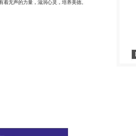
有着无声的力量，滋润心灵，培养美德。