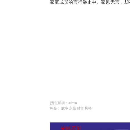
家庭成员的言行举止中。家风无言，却
[责任编辑：admin
标签： 故事 永昌 财富 风格
光影庐阳