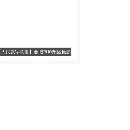
市级竞赛在我区举...
【人民数字联播】合肥市庐阳区摄影
家协会公益讲堂开...