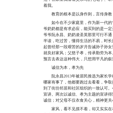
着我。
教育的根本是以身作则，言传身教
如今在不少家庭里，作为新一代的“
爷奶奶都是有求必应，能买到的是一定
爷爷阮永昌、奶奶凌圣英那里可行不通
半读，吃过苦，懂得生活的不易，时长
起曾经那一段艰苦的岁月告诫孙子孙女
就良好家风；父慈子孝，传承勤劳为本
预言去表达这种伟大，只想用平凡的叙
诚信为本，孝为先
阮永昌2013年被居民推选为家长
哪家有事了，他都要跑过去看看，争取
到了街坊邻居和社区组织的一致认可。
宣讲。两次以诚信、孝为主题的宣讲得
诚信；对父母不仅衣食关心，精神更关
家风，看不见摸不着，却又实实在