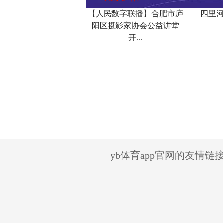
【人民数字联播】合肥市庐
四里河
阳区摄影家协会公益讲堂
开...
yb体育app官网的友情链