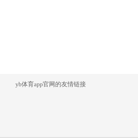
yb体育app官网的友情链接