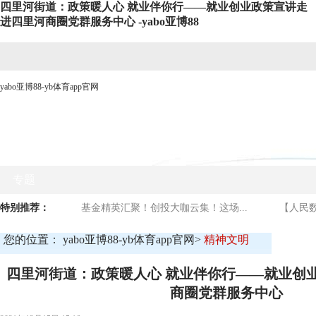
四里河街道：政策暖人心 就业伴你行——就业创业政策宣讲走
进四里河商圈党群服务中心 -yabo亚博88
yabo亚博88-yb体育app官网
网站yabo亚博88首页
时政要闻
媒体看庐阳
商贸
专题
特别推荐：
基金精英汇聚！创投大咖云集！这场...
【人民数
您的位置：
yabo亚博88-yb体育app官网
>
精神文明
四里河街道：政策暖人心 就业伴你行——就业创
商圈党群服务中心