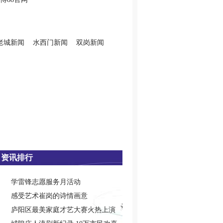
老城新闻
水西门新闻
双岗新闻
资讯排行
学雷锋志愿服务月活动
感受艺术崔岗的诗情画意
庐阳区最美家庭才艺大赛火热上演