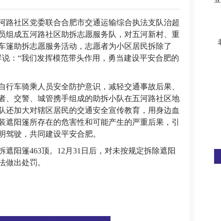
五河路社区党委联合合肥市交通运输综合执法支队治超
员组成五河路社区助拆志愿服务队，对五河新村、重
车篷助拆志愿服务活动，志愿者为小区居民拆除了
群说：“我们发挥模范带头作用，勇当建设平安合肥的
自行车骑乘人员安全防护意识，减轻交通事故后果、
愿者、交警、城管携手组成的助拆小队在五河路社区地
队还加大对辖区居民的交通安全宣传教育，用身边血
装遮阳篷所存在的危害性和可能产生的严重后果，引
明驾驶，共同建设平安合肥。
遮阳篷463顶。12月31日后，对未按规定拆除遮阳
法做出处罚。