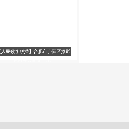
市级竞赛在我区举...
【人民数字联播】合肥市庐阳区摄影
家协会公益讲堂开...