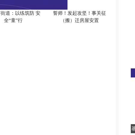
街道：以练筑防 安
誓师！发起攻坚！事关征
全“童”行
（搬）迁房屋安置