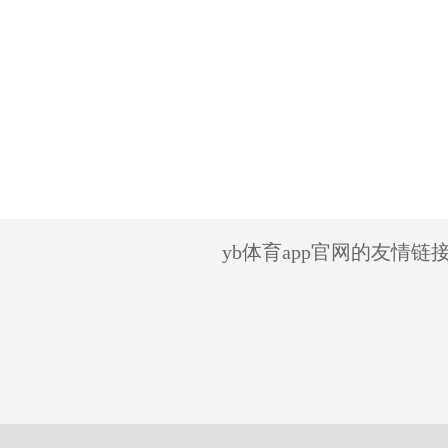
yb体育app官网的友情链