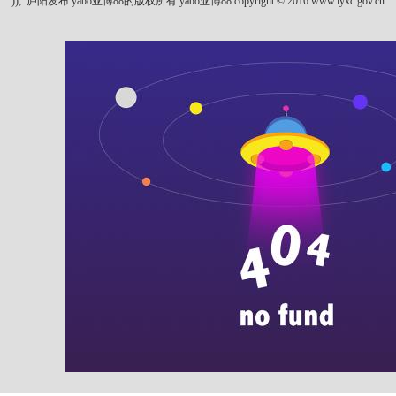
"));
庐阳发布 yabo亚博88的版权所有 yabo亚博88 copyright © 2016 www.lyxc.gov.cn