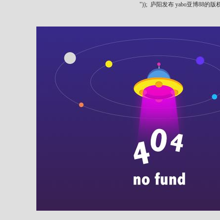
"));
庐阳发布 yabo亚博88的版权所有 ya