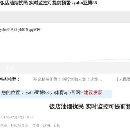
饭店油烟扰民 实时监控可提前预警 -yabo亚博88
yabo亚博88-yb体育app官网
网站yabo亚博88首页
时政要闻
媒体看庐阳
商贸
专题
特别推荐：
基金精英汇聚！创投大咖云集！这场...
【人民数
您的位置：
yabo亚博88-yb体育app官网
>
建设发展
饭店油烟扰民 实时监控可提前
2017年12月22日 10:25
来源：庐阳经开区 作者：赵明、石拓