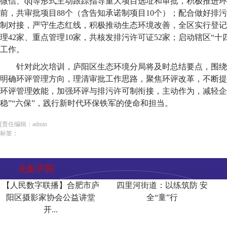
微信、qq等形式主动跟踪指导重大项目选址和审批，积极推进
前，共审批项目88个（含告知承诺制项目10个）；配合做好排污
制对接，严守生态红线，积极推动生态环境改善，全区实行登记管
理42家、重点管理10家，共核发排污许可证52家；启动辖区“
工作。
针对此次培训，庐阳区生态环境分局将及时总结要点，围绕
明确环评管理方向，理清审批工作思路，聚焦环评改革，不断提
环评管理效能，加强环评与排污许可制衔接，主动作为，减轻企
稳”“六保”，践行新时代环保铁军的使命和担当。
[责任编辑：admin
标签：
光影庐阳
【人民数字联播】合肥市庐
四里河街道：以练筑防 安
阳区摄影家协会公益讲堂
全“童”行
开...