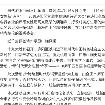
当代庐阳巾帼不让须眉，诗词挥写尽显女性之美。1月19日
女性新‘诗享’——2018庐阳区首届巾帼迎新诗词大会”在庐阳
各行各业的庐阳女性用高亢激昂的朗诵声，抒发对美好生活的向
迈的风采和开拓创新、积极向上的精神风貌，在2018年新春佳
精彩绝伦的视听盛宴。
近千篇原创诗作尽显巾帼风采
十九大胜利召开，庐阳区以习近平新时代中国特色社会主义
新时代、用新部署迈向新征程。历史机遇面前，庐阳巾帼更是摩
身“首善之区幸福庐阳”的各项建设中去。为丰富学习形式，深
活动，“新时代新女性新‘诗享’——2018庐阳区首届巾帼迎新诗
此次活动以“诗绘新时代歌诵新征程”为主题，由合肥市庐
媒集团主办，合肥在线承办。比赛以诗词创作 诵读的形式，精彩
原创诗作，在合肥市掀起了一股新的女性诗词创作之风。
本次活动自2017年12月5日启动报名以来，立刻掀起一股
全市各行各业喜爱吟诗作词的女性文人雅客们积极创作及投稿，
千篇投稿中选出25篇优秀作品进入到总决赛。