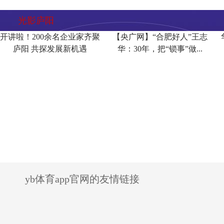
光影庐阳
开讲啦！200余名企业家齐聚
【央广网】“合肥好人”王志
庐阳 共探发展新机遇
华：30年，把“锁事”做...
yb体育app官网的友情链接