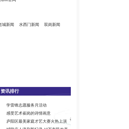
老城新闻
水西门新闻
双岗新闻
资讯排行
学雷锋志愿服务月活动
感受艺术崔岗的诗情画意
庐阳区最美家庭才艺大赛火热上演