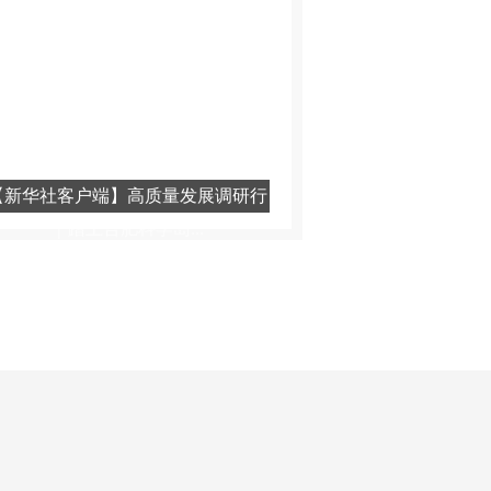
【新华社客户端】高质量发展调研行
｜踏上合肥科学岛...