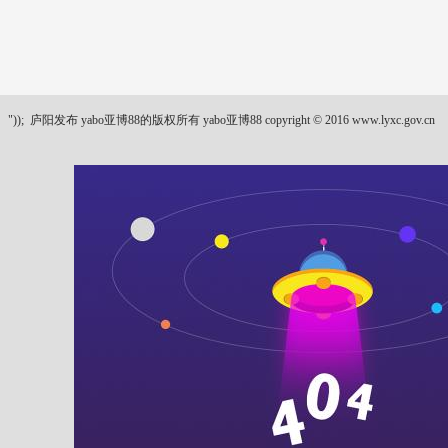
"));
庐阳发布 yabo亚博88的版权所有 yabo亚博88 copyright © 2016 www.lyxc.gov.cn