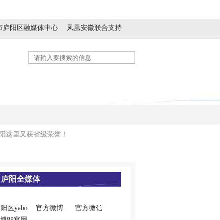
市庐阳区融媒体中心
凤凰安徽联合支持
历史人文
精神文明
生态休闲
阳这里又获省级荣誉！
庐阳全媒体
阳区yabo
官方微博
官方微信
博88官网