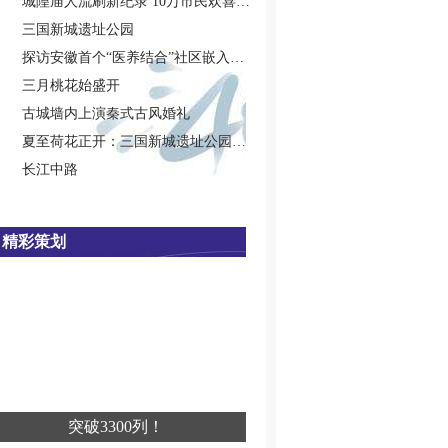
城隍庙人流刷新纪录 10万市民欢喜闹元宵
三国新城遗址公园
探访安徽首个“医养结合”社区嵌入式养老院
三月桃花始盛开
古城墙内上演秦式古风婚礼
夏至荷花正开：三国新城遗址公园新荷盛放
长江中路
精彩策划
突破3300列！