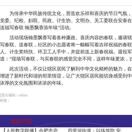
为传承中华民族传统文化，营造欢乐祥和喜庆的节日气氛，
党委、纪检、妇联、民政、计生协、文明办、关工委联合安泰在
送福写春联 翰墨飘香添年味”活动。
活动现场翰墨飘香写着各种廉政、喜庆内容的春联，邀请辖
写春联、送春联，社区的小志愿者将一幅幅写着吉祥祝福的春联
人、计生奖特扶、环卫工人手中，并提前送上新春祝福。退役军
道：“现场写春联，与买春联的感觉完全不同，这样年味更浓，
此次活动，不仅让辖区居民了解到中华文化精粹的魅力，在
增进了新时代和谐的邻里情谊，让广大辖区居民能切身感受到中
浓厚的文化氛围和浓浓的年味。
[责任编辑：admin
标签：
光影庐阳
【人民数字联播】合肥市庐
四里河街道：以练筑防 安