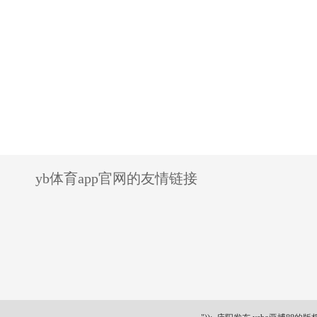
yb体育app官网的友情链接