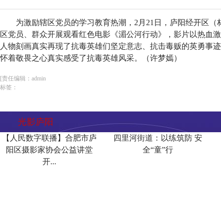
为激励辖区党员的学习教育热潮，2月21日，庐阳经开区（
区党员、群众开展观看红色电影《湄公河行动》，影片以热血激
人物刻画真实再现了抗毒英雄们坚定意志、抗击毒贩的英勇事迹
怀着敬畏之心真实感受了抗毒英雄风采。（许梦嫣）
[责任编辑：admin
标签：
光影庐阳
【人民数字联播】合肥市庐
四里河街道：以练筑防 安
阳区摄影家协会公益讲堂
全“童”行
开...