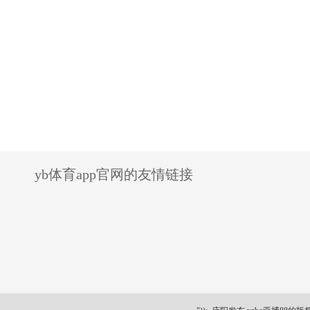
yb体育app官网的友情链接