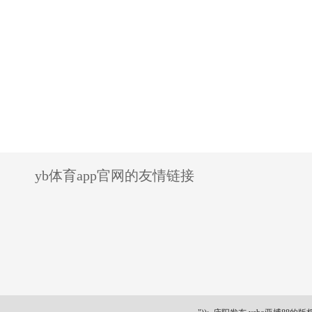
yb体育app官网的友情链接