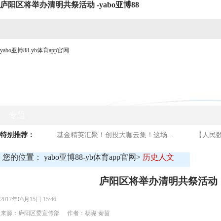
庐阳区将举办清明共祭活动 -yabo亚博88
yabo亚博88-yb体育app官网
网站yabo亚博88首页
时政要闻
媒体看庐阳
商贸
专题
特别推荐：
基金精英汇聚！创投大咖云集！这场...
【人民数
您的位置：
yabo亚博88-yb体育app官网
>
历史人文
庐阳区将举办清明共祭活动
2017年03月15日 15:46
来源：庐阳区委宣传部 作者：杨璨 秦茵