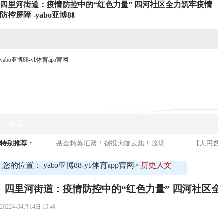
四里河街道：疫情防控中的“红色力量” 四河社区全力筑牢疫情
防控屏障 -yabo亚博88
yabo亚博88-yb体育app官网
网站yabo亚博88首页
时政要闻
媒体看庐阳
商贸
专题
特别推荐：
基金精英汇聚！创投大咖云集！这场...
【人民数
您的位置：
yabo亚博88-yb体育app官网
>
历史人文
四里河街道：疫情防控中的“红色力量” 四河社区
2022年04月14日 15:40