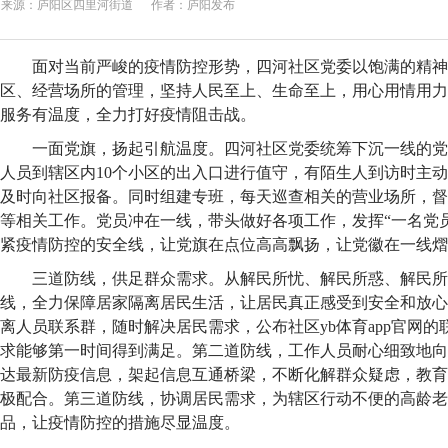
来源：庐阳区四里河街道 作者：庐阳发布
面对当前严峻的疫情防控形势，四河社区党委以饱满的精神
区、经营场所的管理，坚持人民至上、生命至上，用心用情用力
服务有温度，全力打好疫情阻击战。
一面党旗，扬起引航温度。四河社区党委统筹下沉一线的党
人员到辖区内10个小区的出入口进行值守，有陌生人到访时主动
及时向社区报备。同时组建专班，每天巡查相关的营业场所，督
等相关工作。党员冲在一线，带头做好各项工作，发挥“一名党
紧疫情防控的安全线，让党旗在点位高高飘扬，让党徽在一线熠
三道防线，供足群众需求。从解民所忧、解民所惑、解民所
线，全力保障居家隔离居民生活，让居民真正感受到安全和放心
离人员联系群，随时解决居民需求，公布社区yb体育app官网
求能够第一时间得到满足。第二道防线，工作人员耐心细致地向
达最新防疫信息，架起信息互通桥梁，不断化解群众疑虑，教育
极配合。第三道防线，协调居民需求，为辖区行动不便的高龄老
品，让疫情防控的措施尽显温度。