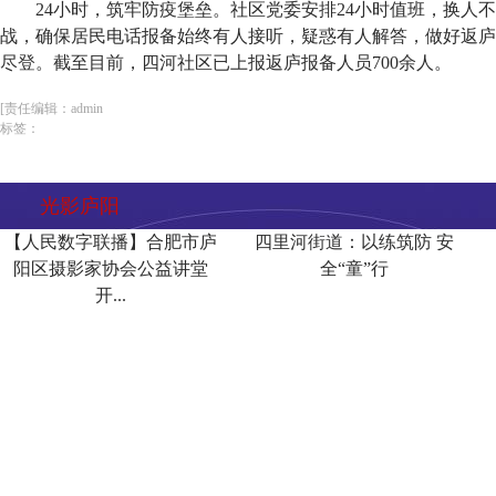
24小时，筑牢防疫堡垒。社区党委安排24小时值班，换人
战，确保居民电话报备始终有人接听，疑惑有人解答，做好返庐
尽登。截至目前，四河社区已上报返庐报备人员700余人。
[责任编辑：admin
标签：
光影庐阳
【人民数字联播】合肥市庐
四里河街道：以练筑防 安
阳区摄影家协会公益讲堂
全“童”行
开...