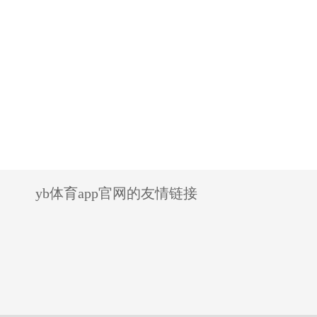
yb体育app官网的友情链接