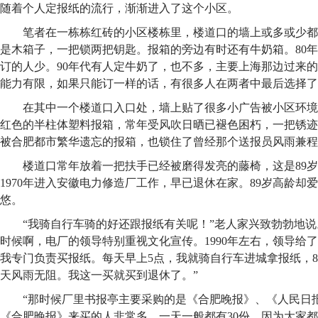
随着个人定报纸的流行，渐渐进入了这个小区。
笔者在一栋栋红砖的小区楼栋里，楼道口的墙上或多或少都
是木箱子，一把锁两把钥匙。报箱的旁边有时还有牛奶箱。80
订的人少。90年代有人定牛奶了，也不多，主要上海那边过来
能力有限，如果只能订一样的话，有很多人在两者中最后选择了
在其中一个楼道口入口处，墙上贴了很多小广告被小区环境
红色的半柱体塑料报箱，常年受风吹日晒已褪色困朽，一把锈迹
被合肥都市繁华遗忘的报箱，也锁住了曾经那个送报员风雨兼程
楼道口常年放着一把扶手已经被磨得发亮的藤椅，这是89岁
1970年进入安徽电力修造厂工作，早已退休在家。89岁高龄却
悠。
“我骑自行车骑的好还跟报纸有关呢！”老人家兴致勃勃地说
时候啊，电厂的领导特别重视文化宣传。1990年左右，领导给
我专门负责买报纸。每天早上5点，我就骑自行车进城拿报纸，8
天风雨无阻。我这一买就买到退休了。”
“那时候厂里书报亭主要采购的是《合肥晚报》、《人民日
《合肥晚报》来买的人非常多，一天一般都有30份，因为大家