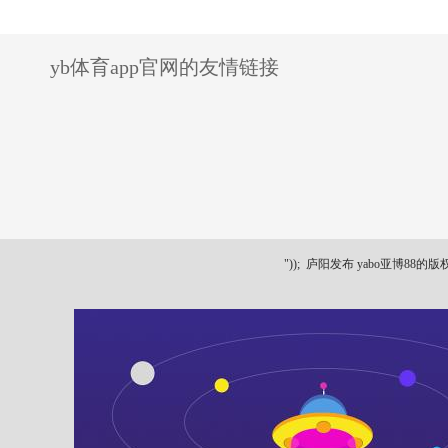
yb体育app官网的友情链接
"));
庐阳发布 yabo亚博88的版权所有 ya