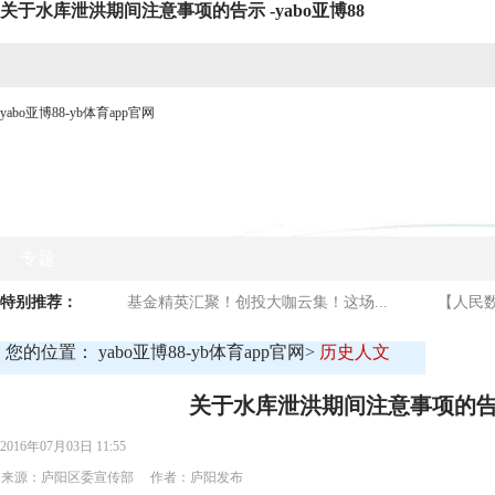
关于水库泄洪期间注意事项的告示 -yabo亚博88
yabo亚博88-yb体育app官网
网站yabo亚博88首页
时政要闻
媒体看庐阳
商贸
专题
特别推荐：
基金精英汇聚！创投大咖云集！这场...
【人民数
您的位置：
yabo亚博88-yb体育app官网
>
历史人文
关于水库泄洪期间注意事项的
2016年07月03日 11:55
来源：庐阳区委宣传部 作者：庐阳发布