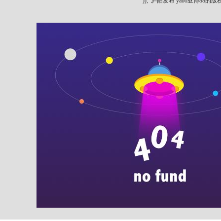
"));
庐阳发布 yabo亚博88的版权所有 ya