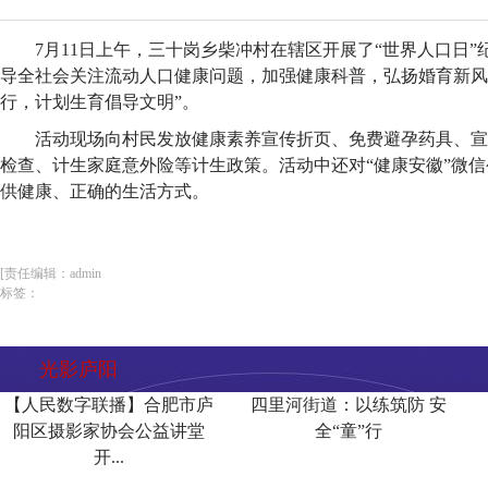
7月11日上午，三十岗乡柴冲村在辖区开展了“世界人口日
导全社会关注流动人口健康问题，加强健康科普，弘扬婚育新风
行，计划生育倡导文明”。
活动现场向村民发放健康素养宣传折页、免费避孕药具、宣
检查、计生家庭意外险等计生政策。活动中还对“健康安徽”微
供健康、正确的生活方式。
[责任编辑：admin
标签：
光影庐阳
【人民数字联播】合肥市庐
四里河街道：以练筑防 安
阳区摄影家协会公益讲堂
全“童”行
开...