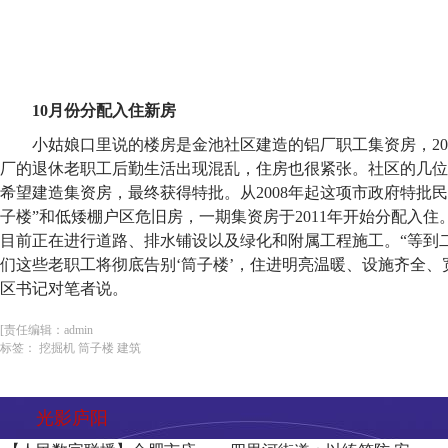
10月份分配入住新房
小姑娘口里说的楼房是金池社区建造的铝厂职工集资房，20
厂的退休老职工后勤生活出现混乱，住房也很紧张。社区的几位
希望建造集资房，最终获得特批。从2008年起这项市政府特批
子楼”和低矮棚户区危旧房，一期集资房于2011年开始分配入
目前正在进行道路、排水铺设以及绿化和附属工程施工。“等到
们这些老职工将彻底告别‘筒子楼’，住进明亮温暖、设施齐全、
区书记对笔者说。
[责任编辑：admin
标签： 挖掘机 筒子楼 建筑
光影庐阳