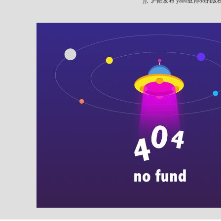
"));
庐阳发布 yabo亚博88的版权所有 ya