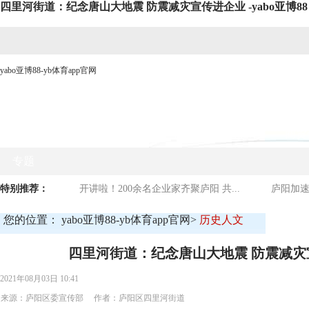
四里河街道：纪念唐山大地震 防震减灾宣传进企业 -yabo亚博88
yabo亚博88-yb体育app官网
网站yabo亚博88首页
时政要闻
媒体看庐阳
商贸
专题
特别推荐：
开讲啦！200余名企业家齐聚庐阳 共...
庐阳加速
您的位置：
yabo亚博88-yb体育app官网
>
历史人文
四里河街道：纪念唐山大地震 防震减灾
2021年08月03日 10:41
来源：庐阳区委宣传部 作者：庐阳区四里河街道