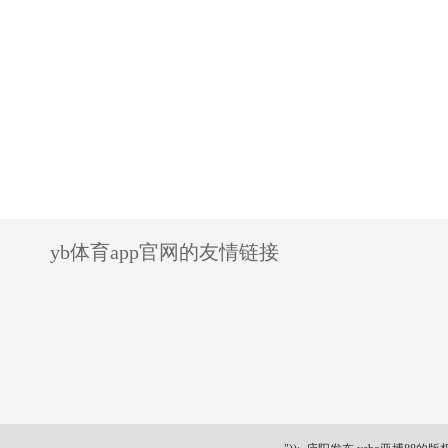
yb体育app官网的友情链接