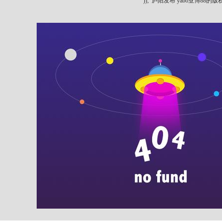
"));
庐阳发布 yabo亚博88的版权所有 ya