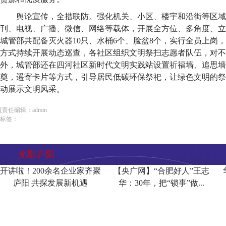
舆论宣传，全措联防。强化机关、小区、楼宇和沿街等区域
刊、电视、广播、微信、网络等载体，开展全方位、多角度、立
城管部共配备灭火器10只、水桶6个、脸盆8个，实行全员上岗，
方式持续开展动态巡查，各社区组织文明祭扫志愿者队伍，对不
外，城管部还在四河社区新时代文明实践站设置祈福墙、追思墙
奠，遥寄卡片等方式，引导居民低碳环保祭祀，让绿色文明的祭
动展示文明风采。
[责任编辑：admin
标签：
光影庐阳
开讲啦！200余名企业家齐聚
【央广网】“合肥好人”王志
庐阳 共探发展新机遇
华：30年，把“锁事”做...