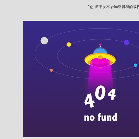
"));
庐阳发布 yabo亚博88的版权所有 ya