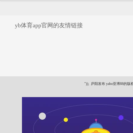
yb体育app官网的友情链接
"));
庐阳发布 yabo亚博88的版权所有 ya